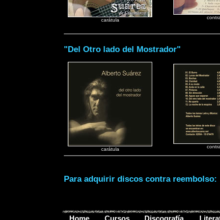
contr
carátula
"Del Otro lado del Mostrador"
contr
carátula
Para adquirir discos contra reembolso:
Home
Cursos
Discografía
Litera