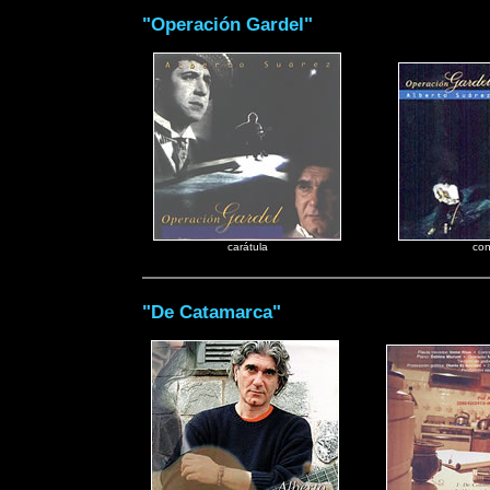
"Operación Gardel"
carátula
con
"De Catamarca"